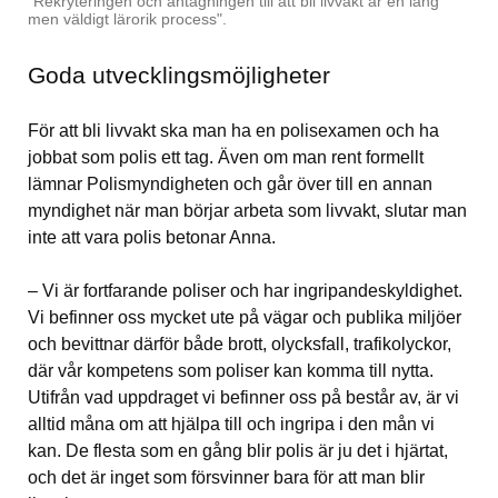
"Rekryteringen och antagningen till att bli livvakt är en lång 
men väldigt lärorik process".
Goda utvecklingsmöjligheter
För att bli livvakt ska man ha en polisexamen och ha 
jobbat som polis ett tag. Även om man rent formellt 
lämnar Polismyndigheten och går över till en annan 
myndighet när man börjar arbeta som livvakt, slutar man 
inte att vara polis betonar Anna. 
– Vi är fortfarande poliser och har ingripandeskyldighet. 
Vi befinner oss mycket ute på vägar och publika miljöer 
och bevittnar därför både brott, olycksfall, trafikolyckor, 
där vår kompetens som poliser kan komma till nytta. 
Utifrån vad uppdraget vi befinner oss på består av, är vi 
alltid måna om att hjälpa till och ingripa i den mån vi 
kan. De flesta som en gång blir polis är ju det i hjärtat, 
och det är inget som försvinner bara för att man blir 