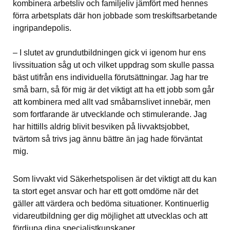
kombinera arbetsliv och familjeliv jämfört med hennes 
förra arbetsplats där hon jobbade som treskiftsarbetande 
ingripandepolis.
– I slutet av grundutbildningen gick vi igenom hur ens 
livssituation såg ut och vilket uppdrag som skulle passa 
bäst utifrån ens individuella förutsättningar. Jag har tre 
små barn, så för mig är det viktigt att ha ett jobb som går 
att kombinera med allt vad småbarnslivet innebär, men 
som fortfarande är utvecklande och stimulerande. Jag 
har hittills aldrig blivit besviken på livvaktsjobbet, 
tvärtom så trivs jag ännu bättre än jag hade förväntat 
mig.
Som livvakt vid Säkerhetspolisen är det viktigt att du kan 
ta stort eget ansvar och har ett gott omdöme när det 
gäller att värdera och bedöma situationer. Kontinuerlig 
vidareutbildning ger dig möjlighet att utvecklas och att 
fördjupa dina specialistkunskaper.