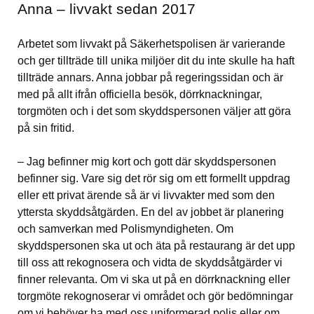
Anna – livvakt sedan 2017
Arbetet som livvakt på Säkerhetspolisen är varierande 
och ger tillträde till unika miljöer dit du inte skulle ha haft 
tillträde annars. Anna jobbar på regeringssidan och är 
med på allt ifrån officiella besök, dörrknackningar, 
torgmöten och i det som skyddspersonen väljer att göra 
på sin fritid.
– Jag befinner mig kort och gott där skyddspersonen 
befinner sig. Vare sig det rör sig om ett formellt uppdrag 
eller ett privat ärende så är vi livvakter med som den 
yttersta skyddsåtgärden. En del av jobbet är planering 
och samverkan med Polismyndigheten. Om 
skyddspersonen ska ut och äta på restaurang är det upp 
till oss att rekognosera och vidta de skyddsåtgärder vi 
finner relevanta. Om vi ska ut på en dörrknackning eller 
torgmöte rekognoserar vi området och gör bedömningar 
om vi behöver ha med oss uniformerad polis eller om 