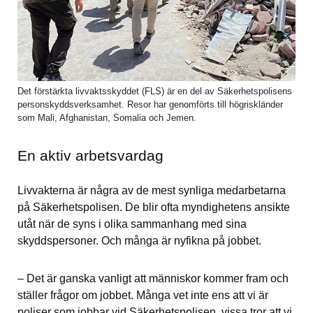
Det förstärkta livvaktsskyddet (FLS) är en del av Säkerhetspolisens
personskyddsverksamhet. Resor har genomförts till högriskländer
som Mali, Afghanistan, Somalia och Jemen.
En aktiv arbetsvardag
Livvakterna är några av de mest synliga medarbetarna 
på Säkerhetspolisen. De blir ofta myndighetens ansikte 
utåt när de syns i olika sammanhang med sina 
skyddspersoner. Och många är nyfikna på jobbet.
– Det är ganska vanligt att människor kommer fram och 
ställer frågor om jobbet. Många vet inte ens att vi är 
poliser som jobbar vid Säkerhetspolisen, vissa tror att vi 