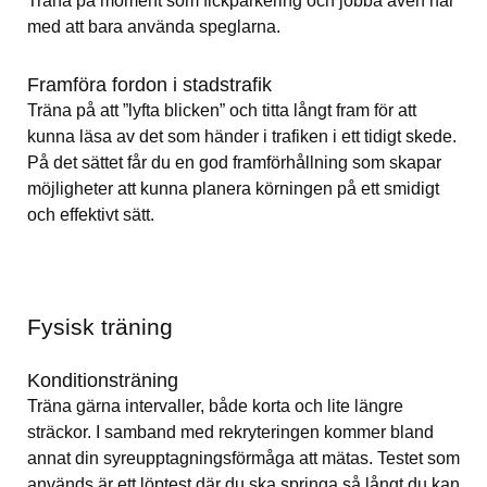
Träna på moment som fickparkering och jobba även här 
med att bara använda speglarna.
Framföra fordon i stadstrafik
Träna på att ”lyfta blicken” och titta långt fram för att 
kunna läsa av det som händer i trafiken i ett tidigt skede. 
På det sättet får du en god framförhållning som skapar 
möjligheter att kunna planera körningen på ett smidigt 
och effektivt sätt.
Fysisk träning
Konditionsträning
Träna gärna intervaller, både korta och lite längre 
sträckor. I samband med rekryteringen kommer bland 
annat din syreupptagningsförmåga att mätas. Testet som 
används är ett löptest där du ska springa så långt du kan 