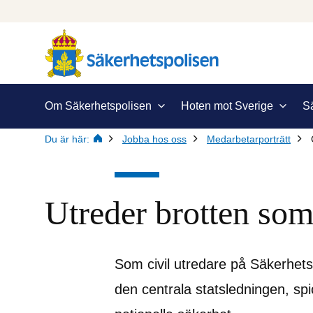
Om Säkerhetspolisen
Hoten mot Sverige
S
Du är här:
Jobba hos oss
Medarbetarporträtt
Utreder brotten som
Som civil utredare på Säkerhetsp
den centrala statsledningen, spi