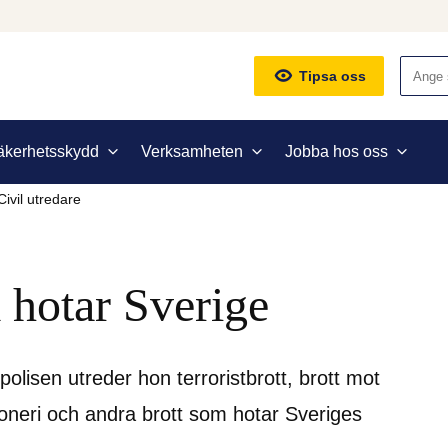
Sök
Tipsa oss
äkerhetsskydd
Verksamheten
Jobba hos oss
Civil utredare
 hotar Sverige
olisen utreder hon terroristbrott, brott mot 
oneri och andra brott som hotar Sveriges 