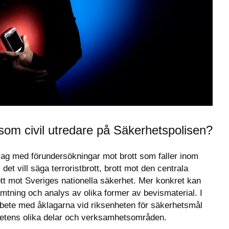
 som civil utredare på Säkerhetspolisen?
r jag med förundersökningar mot brott som faller inom 
t vill säga terroristbrott, brott mot den centrala 
tt mot Sveriges nationella säkerhet. Mer konkret kan 
tning och analys av olika former av bevismaterial. I 
rbete med åklagarna vid riksenheten för säkerhetsmål 
hetens olika delar och verksamhetsområden.