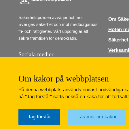
Säkerhetspolisen avvärjer hot mot 
Om Säker
Sveriges säkerhet och mot medborgarnas 
Hoten mo
fri- och rättigheter. Vårt uppdrag är att 
säkra framtiden för demokratin.
Säkerhet
Verksam
Sociala medier
Jobba ho
Följ Säkerhetspolisen i sociala medier. Vi 
finns på Instagram, Linkedin och Youtube.
Press
Om kakor på webbplatsen
Kontakt
Lediga job
På denna webbplats används endast nödvändiga kak
Instagram
LinkedIn
Youtube
på "Jag förstår" sätts också en kaka för att fortsät
Jag förstår
Läs mer om kakor
Säkerhetspolisen
Box 12312
102 28 Stockholm 