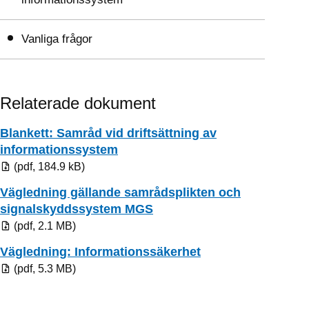
Vanliga frågor
Relaterade dokument
Blankett: Samråd vid driftsättning av
Pdf, 184.9 kB.
informationssystem
(pdf, 184.9 kB)
Vägledning gällande samrådsplikten och
Pdf, 2.1 MB.
signalskyddssystem MGS
(pdf, 2.1 MB)
Pdf, 5.3 MB.
Vägledning: Informationssäkerhet
(pdf, 5.3 MB)