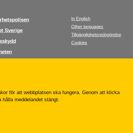
In English
hetspolisen
Other languages
t Sverige
Tillgänglighetsredogörelse
sskydd
Cookies
heten
s oss
b
or för att webbplatsen ska fungera. Genom att klicka
ta hålla meddelandet stängt.
Tfn: 010-568 70 00