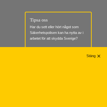
Tipsa oss
Har du sett eller hört något som 
Säkerhetspolisen kan ha nytta av i 
arbetet för att skydda Sverige?
Till tipssidan
Stäng
Telefon: 010-568 70 00