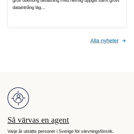
grov obehörig befattning med hemlig uppgift samt grovt
dataintrång läg…
Alla nyheter
Så värvas en agent
Varje år utsätts personer i Sverige för värvningsförsök.