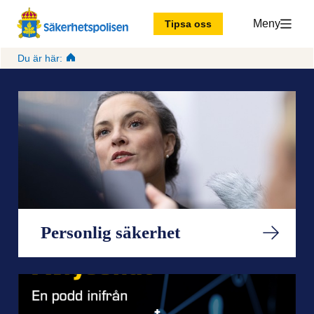
Meny
Tipsa oss
Du är här:
S
ä
k
e
Personlig säkerhet
r
h