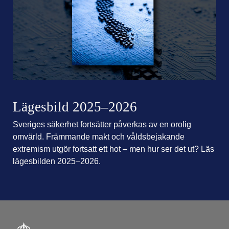
Lägesbild 2025–2026
Sveriges säkerhet fortsätter påverkas av en orolig
omvärld. Främmande makt och våldsbejakande
extremism utgör fortsatt ett hot – men hur ser det ut? Läs
lägesbilden 2025–2026.
Filer tillgängliga för nedladdning
Ikon som illustrerar filtyp
Filnamn
Filstorlek
Datum fil la