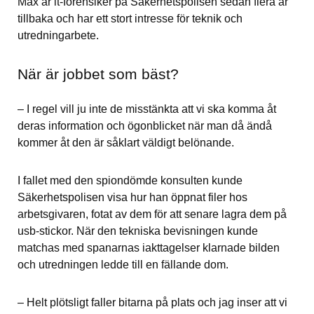
Max är it-forensiker på Säkerhetspolisen sedan flera år 
tillbaka och har ett stort intresse för teknik och 
utredningarbete.
När är jobbet som bäst?
– I regel vill ju inte de misstänkta att vi ska komma åt 
deras information och ögonblicket när man då ändå 
kommer åt den är såklart väldigt belönande.
I fallet med den spiondömde konsulten kunde 
Säkerhetspolisen visa hur han öppnat filer hos 
arbetsgivaren, fotat av dem för att senare lagra dem på 
usb-stickor. När den tekniska bevisningen kunde 
matchas med spanarnas iakttagelser klarnade bilden 
och utredningen ledde till en fällande dom.
– Helt plötsligt faller bitarna på plats och jag inser att vi 