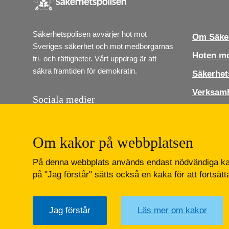
Säkerhetspolisen avvärjer hot mot 
Om Säker
Sveriges säkerhet och mot medborgarnas 
Hoten mo
fri- och rättigheter. Vårt uppdrag är att 
säkra framtiden för demokratin.
Säkerhet
Verksam
Sociala medier
Jobba ho
Följ Säkerhetspolisen i sociala medier. Vi 
finns på Instagram, Linkedin och Youtube.
Press
Om kakor på webbplatsen
Kontakt
Lediga job
På denna webbplats används endast nödvändiga kak
Instagram
LinkedIn
Youtube
på "Jag förstår" sätts också en kaka för att fortsät
Jag förstår
Läs mer om kakor
Säkerhetspolisen
Box 12312
102 28 Stockholm 