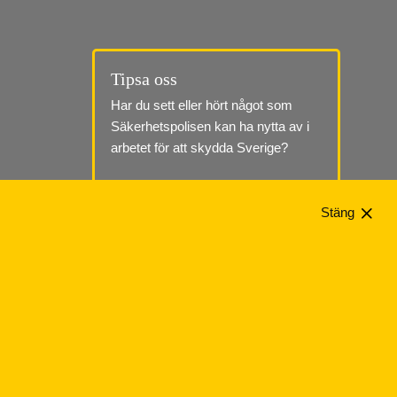
Tipsa oss
Har du sett eller hört något som 
Säkerhetspolisen kan ha nytta av i 
arbetet för att skydda Sverige?
Till tipssidan
Stäng
Telefon: 010-568 70 00