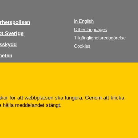
In English
hetspolisen
Other languages
t Sverige
Tillgänglighetsredogörelse
sskydd
Cookies
heten
s oss
b
or för att webbplatsen ska fungera. Genom att klicka
ta hålla meddelandet stängt.
Tfn: 010-568 70 00