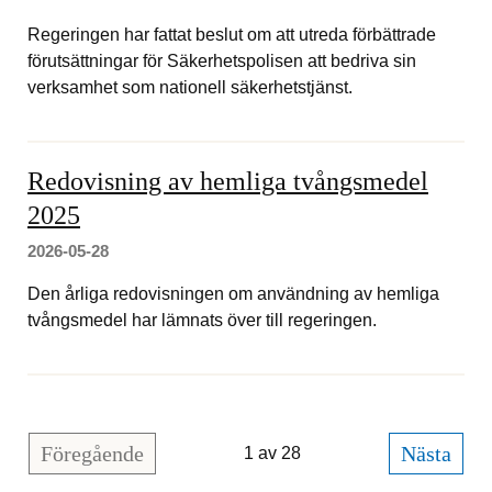
Regeringen har fattat beslut om att utreda förbättrade
förutsättningar för Säkerhetspolisen att bedriva sin
verksamhet som nationell säkerhetstjänst.
Redovisning av hemliga tvångsmedel
2025
2026-05-28
Den årliga redovisningen om användning av hemliga
tvångsmedel har lämnats över till regeringen.
Gå
Föregående
sidan
Gå
Nästa
sidan
1 av 28
till
till