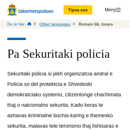
Meny
Tipsa oss
Du är här:
Other languages
Romani šib, lovara
Pa Sekuritaki policia
Sekuritaki policia si jekh organizatcia andral e 
Policia so del protektcia e Shvedoski 
demokratciako systemo, citizentonge chachimata 
thaj o natcionalno sekurita. Kado keras te 
ashavas kriminalne buchia karing e themesko 
sekurita, malavas tele terorismo thaj lishisaras e 