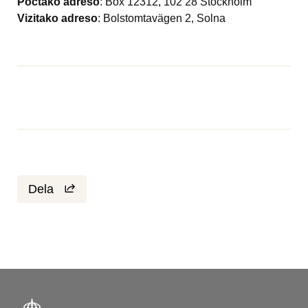
Poctako adreso
: Box 12312, 102 28 Stockholm
Vizitako adreso
: Bolstomtavägen 2, Solna
Dela