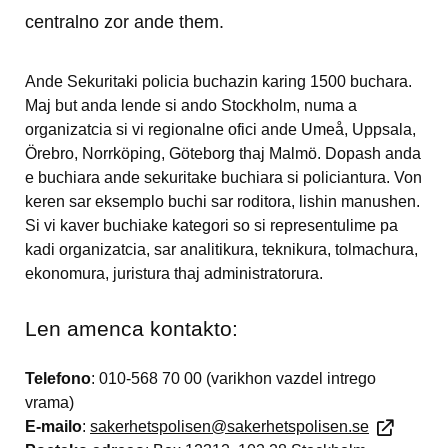
centralno zor ande them.
Ande Sekuritaki policia buchazin karing 1500 buchara. 
Maj but anda lende si ando Stockholm, numa a 
organizatcia si vi regionalne ofici ande Umeå, Uppsala, 
Örebro, Norrköping, Göteborg thaj Malmö. Dopash anda 
e buchiara ande sekuritake buchiara si policiantura. Von 
keren sar eksemplo buchi sar roditora, lishin manushen. 
Si vi kaver buchiake kategori so si representulime pa 
kadi organizatcia, sar analitikura, teknikura, tolmachura, 
ekonomura, juristura thaj administratorura.
Len amenca kontakto:
Telefono
: 010-568 70 00 (varikhon vazdel intrego 
vrama)
E-mailo
: 
sakerhetspolisen@sakerhetspolisen.se