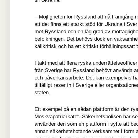
till Ukraina.
– Möjligheten för Ryssland att nå framgång 
att det finns ett starkt stöd för Ukraina i Sver
mot Ryssland och en låg grad av mottaglighet
befolkningen. Det behövs dock en vaksamhet f
källkritisk och ha ett kritiskt förhållningssätt t
I takt med att flera ryska underrättelseoffic
från Sverige har Ryssland behövt använda andr
och påverkansarbete. Det kan exempelvis han
tillfälligt reser in i Sverige eller organisation
staten.
Ett exempel på en sådan plattform är den rys
Moskvapatriarkatet. Säkerhetspolisen har sedan
använder den som en plattform i syfte att be
annan säkerhetshotande verksamhet i form a