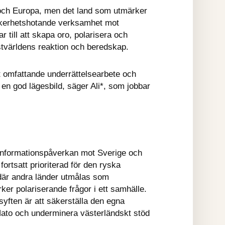
och Europa, men det land som utmärker 
äkerhetshotande verksamhet mot 
 till att skapa oro, polarisera och 
ästvärldens reaktion och beredskap.
t omfattande underrättelsearbete och 
 en god lägesbild, säger Ali*, som jobbar 
 informationspåverkan mot Sverige och 
rtsatt prioriterad för den ryska 
 där andra länder utmålas som 
er polariserande frågor i ett samhälle. 
yften är att säkerställa den egna 
Nato och underminera västerländskt stöd 