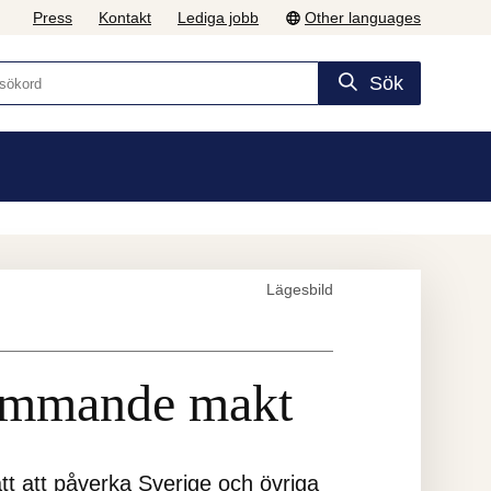
Press
Kontakt
Lediga jobb
Other languages
Sök
Lägesbild
rämmande makt
t att påverka Sverige och övriga 