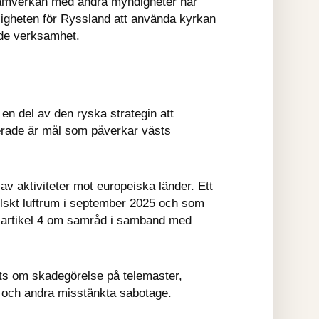
 samverkan med andra myndigheter har 
ligheten för Ryssland att använda kyrkan 
nde verksamhet.
en del av den ryska strategin att 
terade är mål som påverkar västs 
av aktiviteter mot europeiska länder. Ett 
skt luftrum i september 2025 och som 
s artikel 4 om samråd i samband med 
ats om skadegörelse på telemaster, 
 och andra misstänkta sabotage.