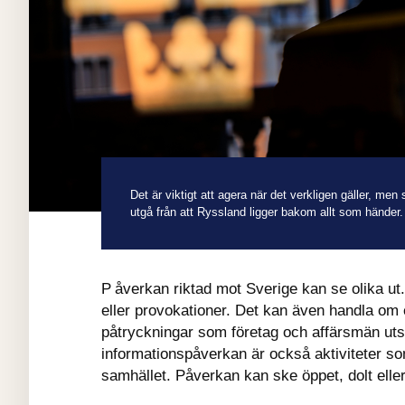
Det är viktigt att agera när det verkligen gäller, men
utgå från att Ryssland ligger bakom allt som händer.
Påverkan riktad mot Sverige kan se olika ut. Det kan handla om politiska utspel, hot 
eller provokationer. Det kan även handla om
påtryckningar som företag och affärsmän utsä
informationspåverkan är också aktiviteter so
samhället. Påverkan kan ske öppet, dolt eller