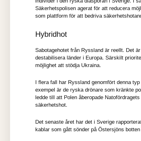
individer i den ryska diasporan i Sverige. I
Säkerhetspolisen agerat för att reducera möj
som plattform för att bedriva säkerhetshota
Hybridhot
Sabotagehotet från Ryssland är reellt. Det är 
destabilisera länder i Europa. Särskilt priori
möjlighet att stödja Ukraina.
I flera fall har Ryssland genomfört denna typ 
exempel är de ryska drönare som kränkte pol
ledde till att Polen åberopade Natofördraget
säkerhetshot.
Det senaste året har det i Sverige rapporter
kablar som gått sönder på Östersjöns botten