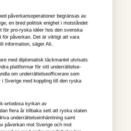
med påverkansoperationer begränsas av 
ige, en bred politisk enighet i motståndet 
 för pro-ryska idéer hos den svenska 
ör påverkan. Det är viktigt att vara 
ill information, säger Ali.
erare med diplomatisk täckmantel utvisats 
a plattformar för sitt underrättelse- 
dla om underrättelseofficerare som 
er i Sverige med koppling till den ryska 
k-ortodoxa kyrkan av 
 flera år tillbaka sett att ryska staten 
driva underrättelseinhämtning samt 
v påverkan mot Sverige och mot 